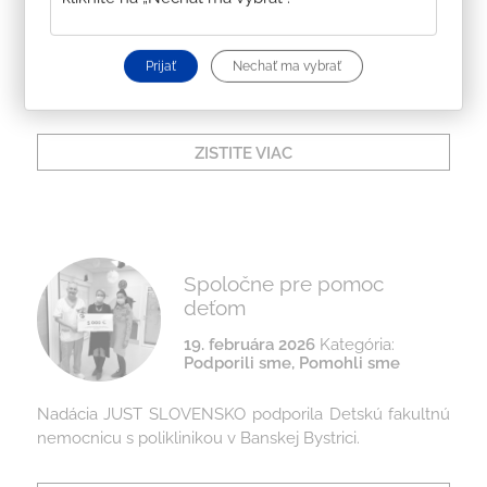
V májových objednávkach budú môcť poradcovia
JUSTu a ich zákazníci prispieť Samkovi na zakúpenie
Prijať
Nechať ma vybrať
profesionálneho kyslíkového koncentrátora ZY-5AW.
ZISTITE VIAC
Spoločne pre pomoc
deťom
19. februára 2026
Kategória:
Podporili sme
,
Pomohli sme
Nadácia JUST SLOVENSKO podporila Detskú fakultnú
nemocnicu s poliklinikou v Banskej Bystrici.