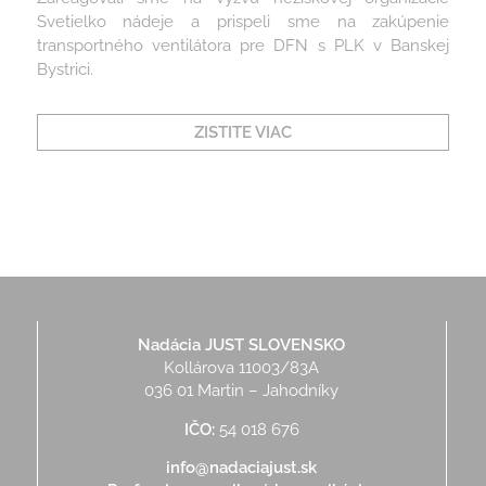
Svetielko nádeje a prispeli sme na zakúpenie
transportného ventilátora pre DFN s PLK v Banskej
Bystrici.
ZISTITE VIAC
Nadácia JUST SLOVENSKO
Kollárova 11003/83A
036 01 Martin – Jahodníky
IČO:
54 018 676
info@nadaciajust.sk