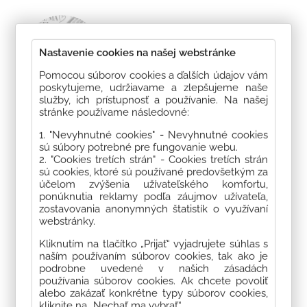
DARUJTE DOBRO, KTORÉ
MÁ ZMYSEL
Nastavenie cookies na našej webstránke
5. mája 2026
Kategória:
Podporili
Pomocou súborov cookies a ďalších údajov vám
sme
,
Pomohli sme
,
Zbierky
poskytujeme, udržiavame a zlepšujeme naše
služby, ich prístupnosť a používanie. Na našej
stránke používame následovné:
Darujte dobro, ktoré má zmysel: Bazárik pre dobrú vec
v Prešove.
1. "Nevyhnutné cookies" - Nevyhnutné cookies
sú súbory potrebné pre fungovanie webu.
2. "Cookies tretích strán" - Cookies tretích strán
ZISTITE VIAC
sú cookies, ktoré sú používané predovšetkým za
účelom zvýšenia užívateľského komfortu,
ponúknutia reklamy podľa záujmov užívateľa,
zostavovania anonymných štatistík o využívaní
webstránky.
Kliknutím na tlačítko „Prijať“ vyjadrujete súhlas s
naším používaním súborov cookies, tak ako je
Májová zbierka pre Samka
podrobne uvedené v našich zásadách
používania súborov cookies. Ak chcete povoliť
29. apríla 2026
Kategória:
Podporili
alebo zakázať konkrétne typy súborov cookies,
sme
,
Pomohli sme
kliknite na „Nechať ma vybrať“.